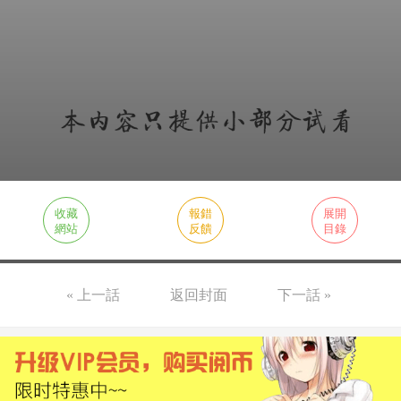
收藏
報錯
展開
網站
反饋
目錄
« 上一話
返回封面
下一話 »