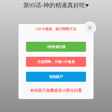
第95话-神的精液真好吃♥
VIP卡過期，賬戶閱幣不足
3秒快速註冊
充值閱幣，升級VIP會員
登陸賬戶
本內容只免費提供小部分試看